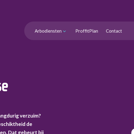
Arbodiensten
ProffitPlan
Contact
se
langdurig verzuim?
eschiktheid de
n. Dat gebeurt bij