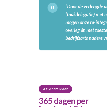
“Door de verlengde a
(taakdelegatie) met e
mogen onze re-integr
overleg én met toes
bedrijfsarts nadere v
Altijd bereikbaar
365 dagen per