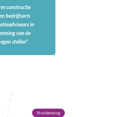
rm constructie
en bedrijfsarts
atieadviseurs in
temming van de
ragen stellen”
Providerboog