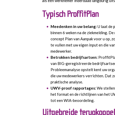
als een werknemer inderdaad langdurig uitv
Typisch ProffitPlan
Meedenken in uw belang:
U laat de
binnen 6 weken na de ziekmelding. De 
concept Plan van Aanpak voor u op, zo
te vullen met uw eigen input en die v
medewerker.
Betrokken bedrijfsartsen:
ProffitPl
van BIG-geregistreerde bedrijfsartsen
Probleemanalyse opstelt kent uw org
die uw medewerkers verrichten. Dat z
praktische analyse.
UWV-proof rapportages:
We stelle
het format en de richtlijnen van het U
tot een WIA-beoordeling.
Uitgebreide terugkoppel